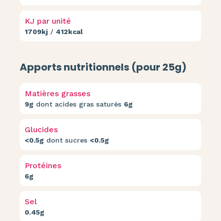
KJ par unité
1709kj
/
412kcal
Apports nutritionnels (pour 25g)
Matières grasses
9g
dont acides gras saturés
6g
Glucides
<0.5g
dont sucres
<0.5g
Protéines
6g
Sel
0.45g