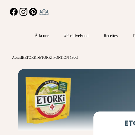
Ambassadeur
FACEBOOK
INSTAGRAM
PINTEREST
À la une
#PositiveFood
Recettes
D
Accueil
ETORKI
ETORKI PORTION 180G
ET