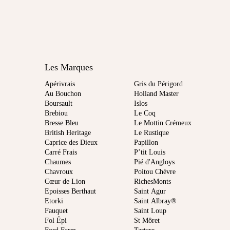
Les Marques
Apérivrais
Gris du Périgord
Au Bouchon
Holland Master
Boursault
Islos
Brebiou
Le Coq
Bresse Bleu
Le Mottin Crémeux
British Heritage
Le Rustique
Caprice des Dieux
Papillon
Carré Frais
P’tit Louis
Chaumes
Pié d'Angloys
Chavroux
Poitou Chèvre
Cœur de Lion
RichesMonts
Epoisses Berthaut
Saint Agur
Etorki
Saint Albray®
Fauquet
Saint Loup
Fol Épi
St Môret