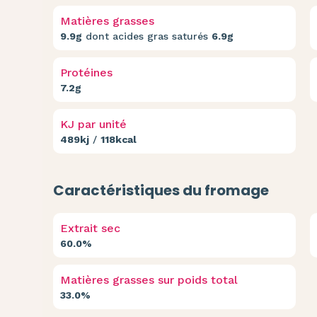
Matières grasses
9.9g
dont acides gras saturés
6.9g
Protéines
7.2g
KJ par unité
489kj
/
118kcal
Caractéristiques du fromage
Extrait sec
60.0%
Matières grasses sur poids total
33.0%