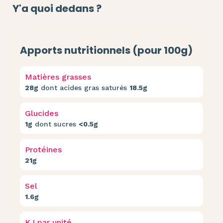
Y'a quoi dedans ?
Apports nutritionnels (pour 100g)
Matières grasses
28g
dont acides gras saturés
18.5g
Glucides
1g
dont sucres
<0.5g
Protéines
21g
Sel
1.6g
KJ par unité