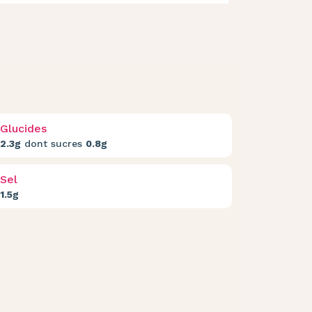
Glucides
2.3g
dont sucres
0.8g
Sel
1.5g