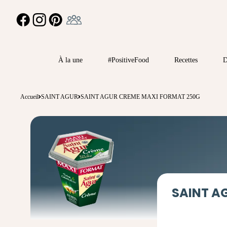
Ambassadeur
FACEBOOK
INSTAGRAM
PINTEREST
À la une
#PositiveFood
Recettes
D
Accueil
SAINT AGUR
SAINT AGUR CREME MAXI FORMAT 250G
SAINT A