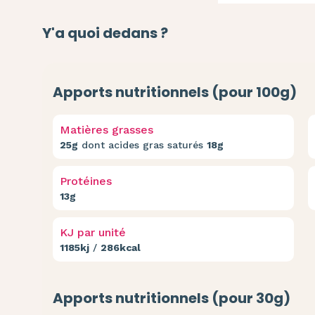
Y'a quoi dedans ?
Apports nutritionnels (pour 100g)
Matières grasses
25g
dont acides gras saturés
18g
Protéines
13g
KJ par unité
1185kj
/
286kcal
Apports nutritionnels (pour 30g)