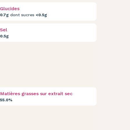
Glucides
0.7g
dont sucres
<0.5g
Sel
0.5g
Matières grasses sur extrait sec
55.0%