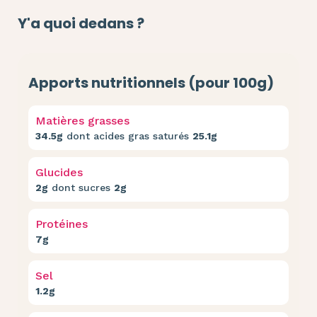
Y'a quoi dedans ?
Apports nutritionnels (pour 100g)
Matières grasses
34.5g
dont acides gras saturés
25.1g
Glucides
2g
dont sucres
2g
Protéines
7g
Sel
1.2g