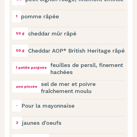
pomme râpée
1
cheddar mûr râpé
50 g
Cheddar AOP* British Heritage râpé
50 g
feuilles de persil, finement
1 petite poignée
hachées
sel de mer et poivre
une pincée
fraîchement moulu
Pour la mayonnaise
-
jaunes d'oeufs
2