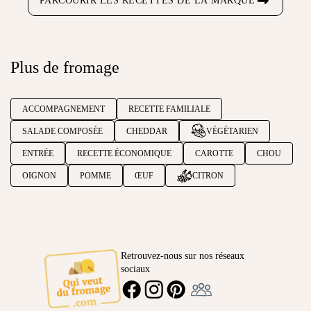
PARCOURIR LES RECETTES DE LA MARQUE
Plus de fromage
ACCOMPAGNEMENT
RECETTE FAMILIALE
SALADE COMPOSÉE
CHEDDAR
VÉGÉTARIEN
ENTRÉE
RECETTE ÉCONOMIQUE
CAROTTE
CHOU
OIGNON
POMME
ŒUF
CITRON
Retrouvez-nous sur nos réseaux
sociaux
Ambassadeur
FACEBOOK
INSTAGRAM
PINTEREST