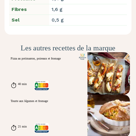
Fibres
1,6 g
Sel
0,5 g
Les autres recettes de la marque
Pizza au potimarron, poireaux et fromage
40 min
Tourte aux légumes et fromage
21 min