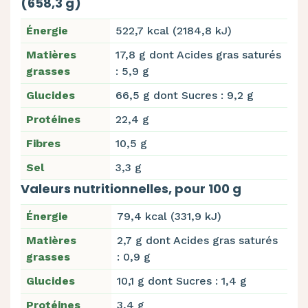
(658,3 g)
Énergie
522,7 kcal (2184,8 kJ)
Matières
17,8 g dont Acides gras saturés
grasses
: 5,9 g
Glucides
66,5 g dont Sucres : 9,2 g
Protéines
22,4 g
Fibres
10,5 g
Sel
3,3 g
Valeurs nutritionnelles, pour 100 g
Énergie
79,4 kcal (331,9 kJ)
Matières
2,7 g dont Acides gras saturés
grasses
: 0,9 g
Glucides
10,1 g dont Sucres : 1,4 g
Protéines
3,4 g