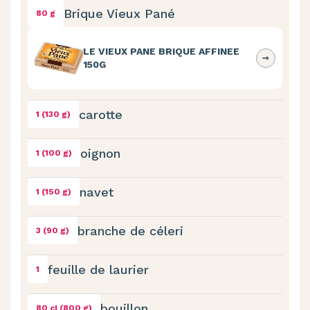
Brique Vieux Pané
80 g
LE VIEUX PANE BRIQUE AFFINEE
150G
carotte
1 (130 g)
oignon
1 (100 g)
navet
1 (150 g)
branche de céleri
3 (90 g)
feuille de laurier
1
bouillon
80 cl (800 g)