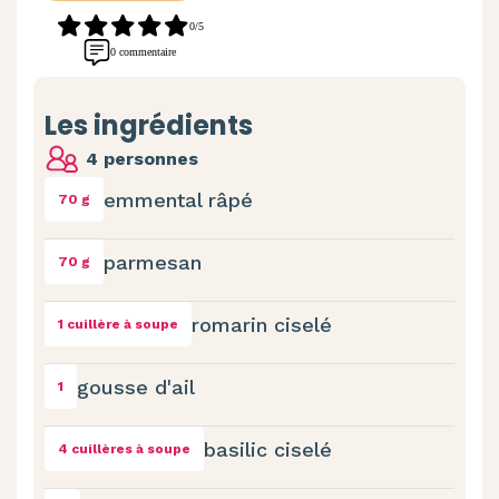
0/5
0 commentaire
Les ingrédients
4 personnes
emmental râpé
70 g
parmesan
70 g
romarin ciselé
1 cuillère à soupe
gousse d'ail
1
basilic ciselé
4 cuillères à soupe