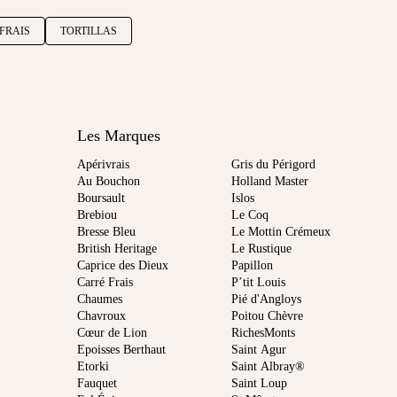
FRAIS
TORTILLAS
Les Marques
Apérivrais
Gris du Périgord
Au Bouchon
Holland Master
Boursault
Islos
Brebiou
Le Coq
Bresse Bleu
Le Mottin Crémeux
British Heritage
Le Rustique
Caprice des Dieux
Papillon
Carré Frais
P’tit Louis
Chaumes
Pié d'Angloys
Chavroux
Poitou Chèvre
Cœur de Lion
RichesMonts
Epoisses Berthaut
Saint Agur
Etorki
Saint Albray®
Fauquet
Saint Loup