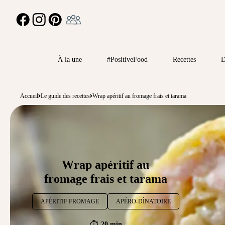
Ambassadeur
FACEBOOK
INSTAGRAM
PINTEREST
À la une
#PositiveFood
Recettes
D
Accueil
Le guide des recettes
Wrap apéritif au fromage frais et tarama
Wrap apéritif au
fromage frais et tarama
APÉRITIF FROMAGE
APÉRO-DÎNATOIRE
20 min