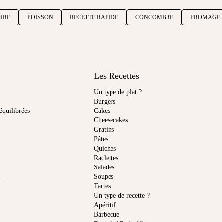
IRE
POISSON
RECETTE RAPIDE
CONCOMBRE
FROMAGE 
Les Recettes
Un type de plat ?
Burgers
équilibrées
Cakes
Cheesecakes
Gratins
Pâtes
Quiches
Raclettes
Salades
Soupes
r
Tartes
Un type de recette ?
Apéritif
Barbecue