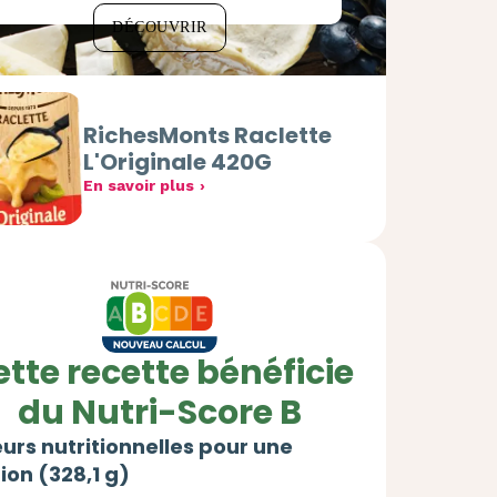
DÉCOUVRIR
RichesMonts Raclette
L'Originale 420G
En savoir plus
tte recette bénéficie
du Nutri-Score B
urs nutritionnelles pour une
ion (328,1 g)