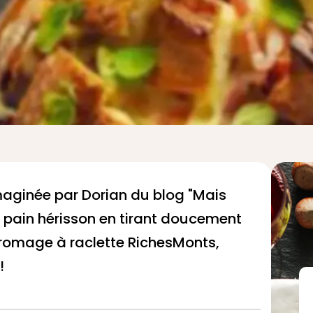
imaginée par Dorian du blog "Mais
e pain hérisson en tirant doucement
e fromage à raclette RichesMonts,
 !