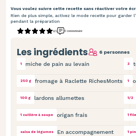
Vous voulez suivre cette recette sans réactiver votre écr
Rien de plus simple, activez le mode recette pour garder l'
pendant la préparation
0 commentaire
0/5
Les ingrédients
6 personnes
miche de pain au levain
1
3
fromage à Raclette RichesMonts
o
250 g
1
lardons allumettes
100 g
1/2
origan frais
1 cuillère à soupe
1 fil
En accompagnement
salsa de légumes
1 pi