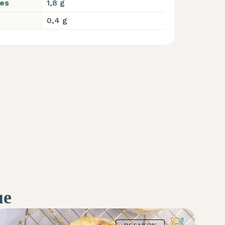
res
1,8 g
0,4 g
ue