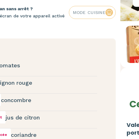
an sans arrêt ?
MODE CUISINE
écran de votre appareil activé
tomates
ignon rouge
concombre
Ce
jus de citron
et
Vale
port
coriandre
ncée