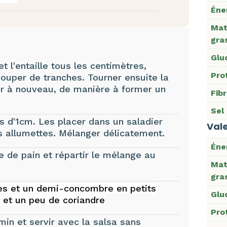
Éne
Mat
gra
Glu
et l'entaille tous les centimètres,
Pro
ouper de tranches. Tourner ensuite la
ler à nouveau, de manière à former un
Fib
Sel
s d'1cm. Les placer dans un saladier
Vale
ons allumettes. Mélanger délicatement.
Éne
e de pain et répartir le mélange au
Mat
gra
tes et un demi-concombre en petits
Glu
n et un peu de coriandre
Pro
min et servir avec la salsa sans