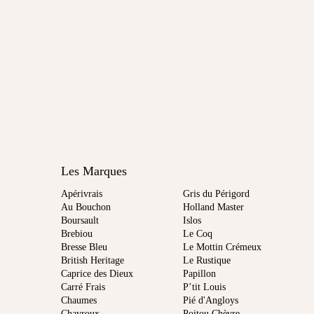
Les Marques
Apérivrais
Gris du Périgord
Au Bouchon
Holland Master
Boursault
Islos
Brebiou
Le Coq
Bresse Bleu
Le Mottin Crémeux
British Heritage
Le Rustique
Caprice des Dieux
Papillon
Carré Frais
P’tit Louis
Chaumes
Pié d'Angloys
Chavroux
Poitou Chèvre