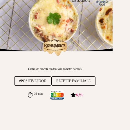
DE SAISON
Gratin de brocoli fondant aux tomates séchées
#POSITIVEFOOD
RECETTE FAMILIALE
35 min
5
/
5