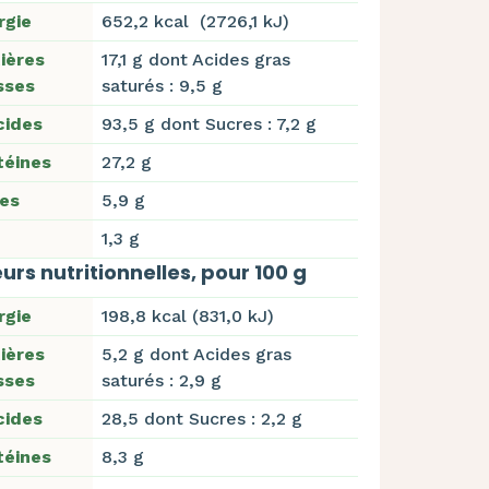
rgie
652,2 kcal (2726,1 kJ)
ières
17,1 g dont Acides gras
sses
saturés : 9,5 g
cides
93,5 g dont Sucres : 7,2 g
téines
27,2 g
res
5,9 g
1,3 g
urs nutritionnelles, pour 100 g
rgie
198,8 kcal (831,0 kJ)
ières
5,2 g dont Acides gras
sses
saturés : 2,9 g
cides
28,5 dont Sucres : 2,2 g
téines
8,3 g