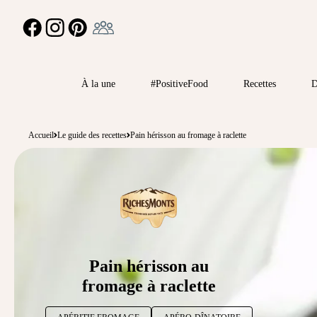
Ambassadeur
FACEBOOK
INSTAGRAM
PINTEREST
À la une
#PositiveFood
Recettes
D
Accueil
Le guide des recettes
Pain hérisson au fromage à raclette
Pain hérisson au
fromage à raclette