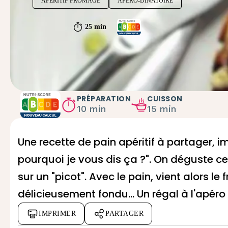
APÉRITIF FROMAGE
APÉRO-DÎNATOIRE
25 min
PRÉPARATION
CUISSON
10 min
15 min
Une recette de pain apéritif à partager, 
pourquoi je vous dis ça ?". On déguste c
sur un "picot". Avec le pain, vient alors l
délicieusement fondu... Un régal à l'apéro
IMPRIMER
PARTAGER