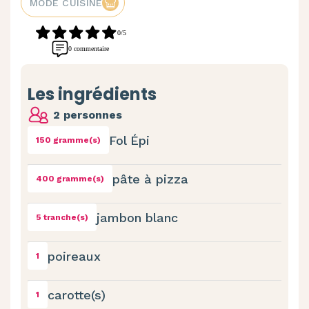
MODE CUISINE
0/5
0 commentaire
Les ingrédients
2 personnes
Fol Épi
150 gramme(s)
pâte à pizza
400 gramme(s)
jambon blanc
5 tranche(s)
poireaux
1
carotte(s)
1