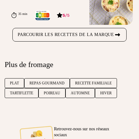
35 min
5
/
5
PARCOURIR LES RECETTES DE LA MARQUE
Plus de fromage
PLAT
REPAS GOURMAND
RECETTE FAMILIALE
TARTIFLETTE
POIREAU
AUTOMNE
HIVER
Retrouvez-nous sur nos réseaux
sociaux