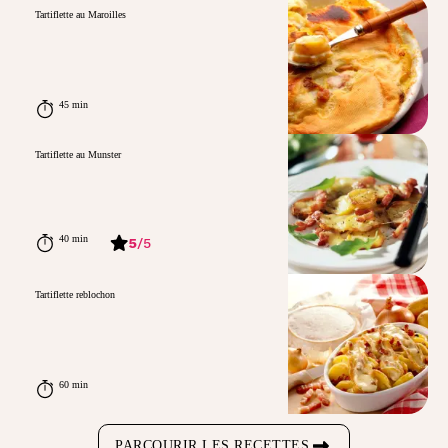
Tartiflette au Maroilles
45 min
Tartiflette au Munster
40 min
5
/
5
Tartiflette reblochon
60 min
PARCOURIR LES RECETTES