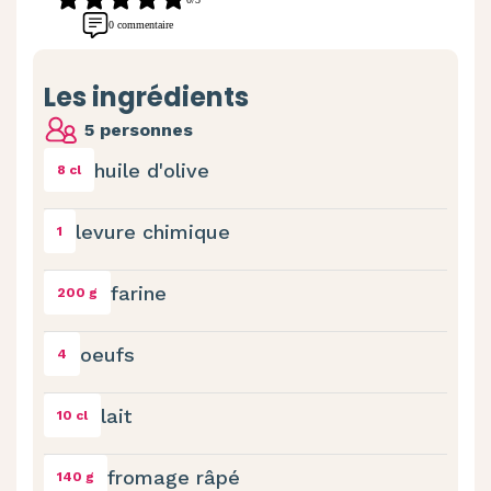
0 commentaire
Les ingrédients
5 personnes
huile d'olive
8 cl
levure chimique
1
farine
200 g
oeufs
4
lait
10 cl
fromage râpé
140 g