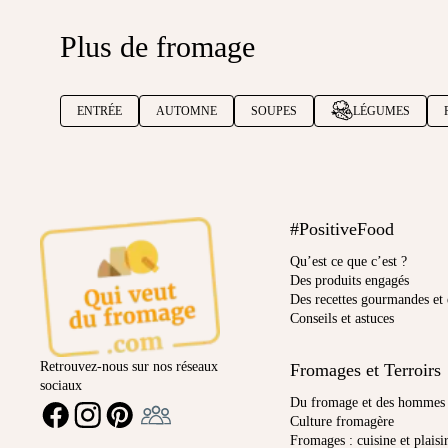
Plus de fromage
ENTRÉE
AUTOMNE
SOUPES
LÉGUMES
#PositiveFood
Qu’est ce que c’est ?
Des produits engagés
Des recettes gourmandes et 
Conseils et astuces
Retrouvez-nous sur nos réseaux
Fromages et Terroirs
sociaux
Ambassadeur
Du fromage et des hommes
FACEBOOK
INSTAGRAM
PINTEREST
Culture fromagère
Fromages : cuisine et plaisi