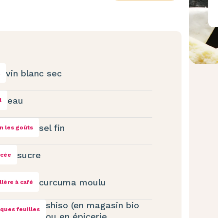
vin blanc sec
eau
l
sel fin
n les goûts
sucre
ncée
curcuma moulu
illère à café
shiso (en magasin bio
ques feuilles
ou en épicerie