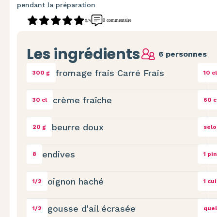
pendant la préparation
0 commentaire
0/5
Les ingrédients
6 personnes
fromage frais Carré Frais
300 g
10 cl
crème fraîche
30 cl
60 c
beurre doux
20 g
selo
endives
8
1 pi
oignon haché
1/2
1 cu
gousse d'ail écrasée
1/2
quel