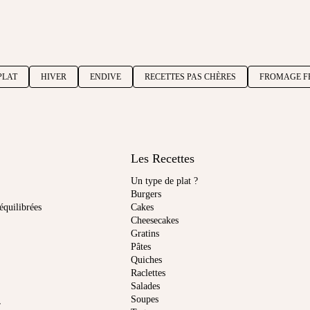
PLAT
HIVER
ENDIVE
RECETTES PAS CHÈRES
FROMAGE F
Les Recettes
Un type de plat ?
Burgers
équilibrées
Cakes
Cheesecakes
Gratins
Pâtes
Quiches
Raclettes
Salades
Soupes
r