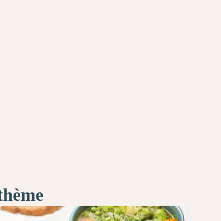
 thème