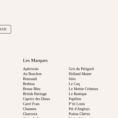
RAIS
Les Marques
Apérivrais
Gris du Périgord
Au Bouchon
Holland Master
Boursault
Islos
Brebiou
Le Coq
Bresse Bleu
Le Mottin Crémeux
British Heritage
Le Rustique
Caprice des Dieux
Papillon
Carré Frais
P’tit Louis
Chaumes
Pié d'Angloys
Chavroux
Poitou Chèvre