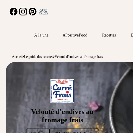
Ambassadeur
FACEBOOK
INSTAGRAM
PINTEREST
À la une
#PositiveFood
Recettes
D
Accueil
Le guide des recettes
Velouté d'endives au fromage frais
Velouté d'endives au
fromage frais