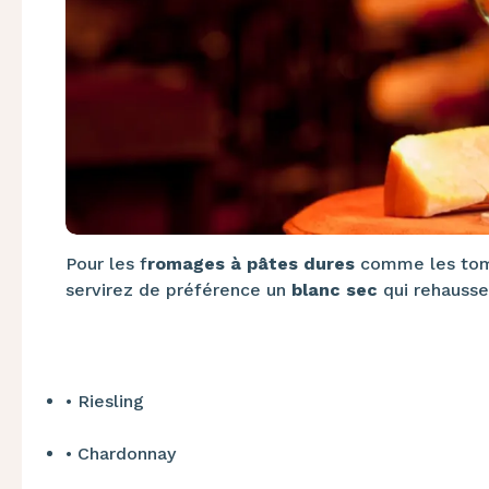
Pour les f
romages à pâtes dures
comme les to
servirez de préférence un
blanc sec
qui rehausse
•​
Riesling
•​
Chardonnay