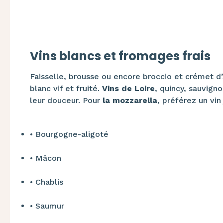
Vins blancs et fromages frais
Faisselle, brousse ou encore broccio et crémet d’
blanc vif et fruité.
Vins de Loire
, quincy, sauvign
leur douceur. Pour
la mozzarella
, préférez un vin
•​
Bourgogne-aligoté
•​
Mâcon
•​
Chablis
•​
Saumur