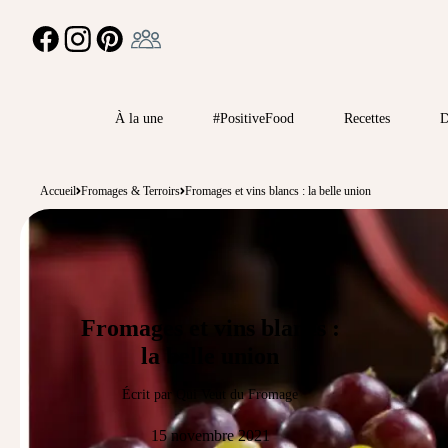
Ambassadeur
FACEBOOK
INSTAGRAM
PINTEREST
À la une
#PositiveFood
Recettes
D
Accueil
Fromages & Terroirs
Fromages et vins blancs : la belle union
Fromages et vins blancs :
la belle union
Écrit par Qui Veut du Fromage
15 novembre 2021