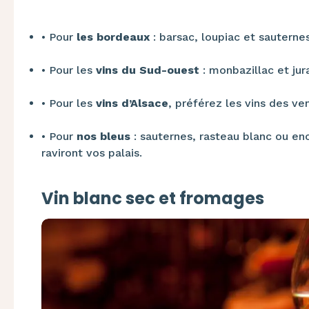
•​
Pour
les bordeaux
: barsac, loupiac et sauterne
•​
Pour les
vins du Sud-ouest
: monbazillac et ju
•​
Pour les
vins d’Alsace
, préférez les vins des v
•​
Pour
nos bleus
: sauternes, rasteau blanc ou e
raviront vos palais.
Vin blanc sec et fromages