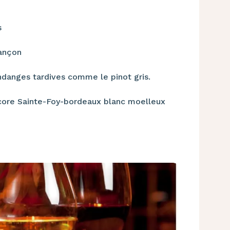
s
rançon
endanges tardives comme le pinot gris.
ncore Sainte-Foy-bordeaux blanc moelleux