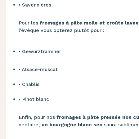
•​
Savennières
Pour les
fromages à pâte molle et croûte lavée
l’évêque vous opterez plutôt pour :
•​
Gewurztraminer
•​
Alsace-muscat
•​
Chablis
•​
Pinot blanc
Enfin, pour nos
fromages à pâte pressée non cu
nectaire,
un bourgogne blanc sec
saura sublime