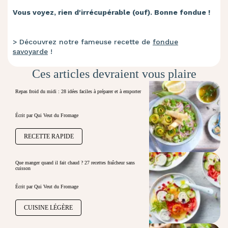
Vous voyez, rien d'irrécupérable (ouf). Bonne fondue !
> Découvrez notre fameuse recette de
fondue
savoyarde
!
Ces articles devraient vous plaire
Repas froid du midi : 28 idées faciles à préparer et à emporter
Écrit par Qui Veut du Fromage
RECETTE RAPIDE
Que manger quand il fait chaud ? 27 recettes fraîcheur sans
cuisson
Écrit par Qui Veut du Fromage
CUISINE LÉGÈRE