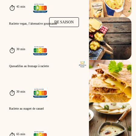
45 min
DE SAISON
Raclette vegan, l’alternative gourmande
30 min
Quesadillas au fromage à raclette
30 min
Raclette au magret de canard
65 min