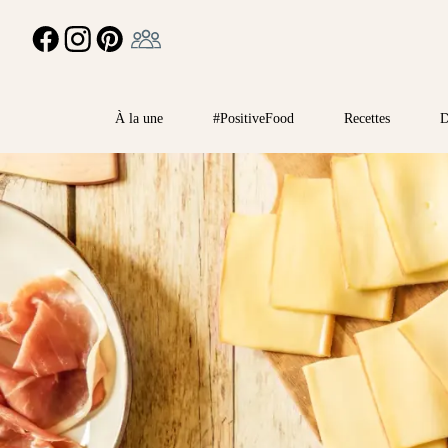
Ambassadeur
FACEBOOK
INSTAGRAM
PINTEREST
À la une
#PositiveFood
Recettes
D