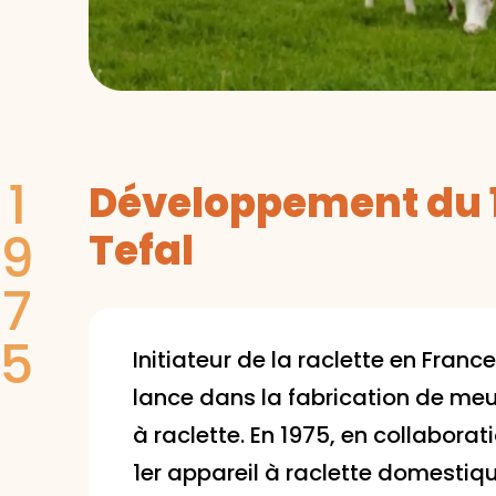
1
Développement du 1
9
Tefal
7
5
Initiateur de la raclette en Franc
lance dans la fabrication de me
à raclette. En 1975, en collaborat
1er appareil à raclette domestiqu