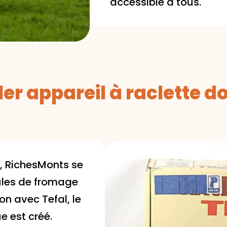
accessible à tous.
er appareil à raclette 
e, RichesMonts se
ules de fromage
ion avec Tefal, le
e est créé.