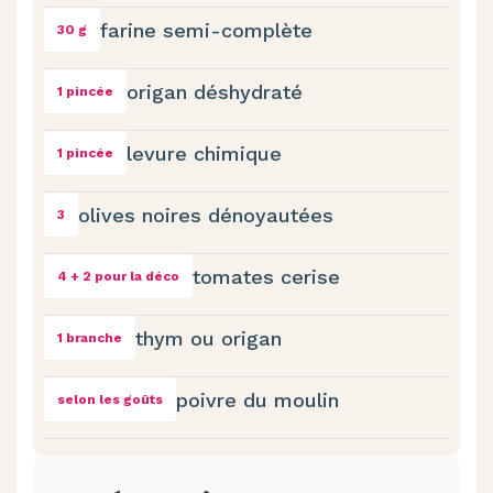
farine semi-complète
30 g
origan déshydraté
1 pincée
levure chimique
1 pincée
olives noires dénoyautées
3
tomates cerise
4 + 2 pour la déco
thym ou origan
1 branche
poivre du moulin
selon les goûts