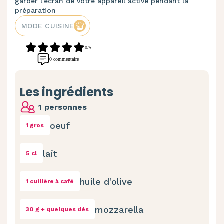
garder l'écran de votre appareil activé pendant la
préparation
MODE CUISINE
0/5
0 commentaire
Les ingrédients
1 personnes
oeuf
1 gros
lait
5 cl
huile d'olive
1 cuillère à café
mozzarella
30 g + quelques dés