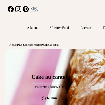
Ambassadeur
FACEBOOK
INSTAGRAM
PINTEREST
À la une
#PositiveFood
Recettes
D
Accueil
Le guide des recettes
Cake au cantal
Cake au cantal
RECETTE RÉGIONALE
60 min