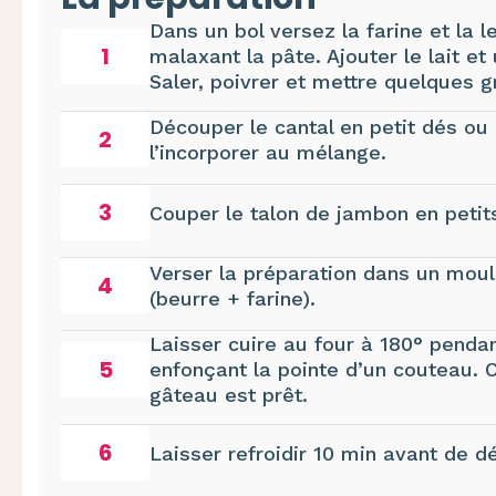
Dans un bol versez la farine et la l
1
malaxant la pâte. Ajouter le lait et 
Saler, poivrer et mettre quelques
Découper le cantal en petit dés ou b
2
l’incorporer au mélange.
3
Couper le talon de jambon en petits
Verser la préparation dans un mou
4
(beurre + farine).
Laisser cuire au four à 180° pendan
5
enfonçant la pointe d’un couteau. C
gâteau est prêt.
6
Laisser refroidir 10 min avant de d