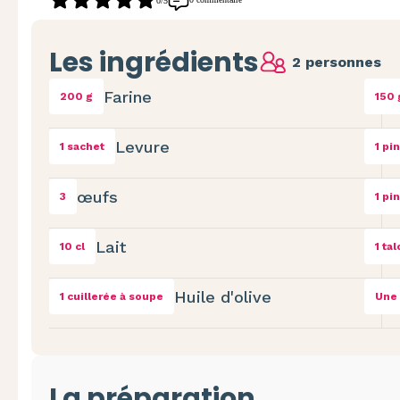
0/5
Les ingrédients
2 personnes
Farine
200 g
150 
Levure
1 sachet
1 pi
œufs
3
1 pi
Lait
10 cl
1 ta
Huile d'olive
1 cuillerée à soupe
Une 
La préparation