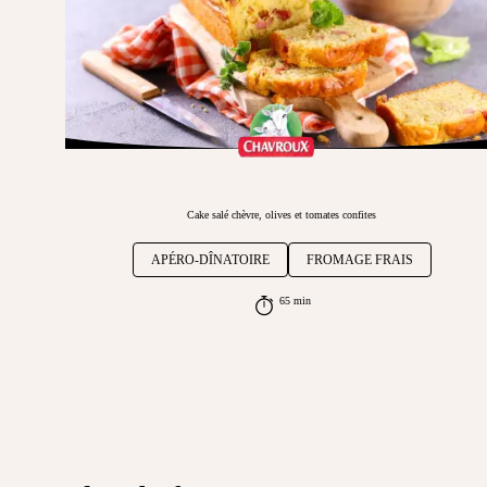
Cake salé chèvre, olives et tomates confites
APÉRO-DÎNATOIRE
FROMAGE FRAIS
65 min