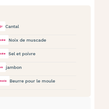
Cantal
gr
Noix de muscade
ncée
Sel et poivre
ncée
jambon
lon
Beurre pour le moule
noix