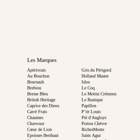
Les Marques
Apérivrais
Gris du Périgord
Au Bouchon
Holland Master
Boursault
Islos
Brebiou
Le Coq
Bresse Bleu
Le Mottin Crémeux
British Heritage
Le Rustique
Caprice des Dieux
Papillon
Carré Frais
P’tit Louis
Chaumes
Pié d'Angloys
Chavroux
Poitou Chèvre
Cœur de Lion
RichesMonts
Epoisses Berthaut
Saint Agur