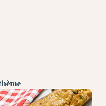
 thème