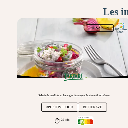
Les i
DE SAISON
Salade de crudités au hareng et fromage ciboulette & échalotes
#POSITIVEFOOD
BETTERAVE
20 min