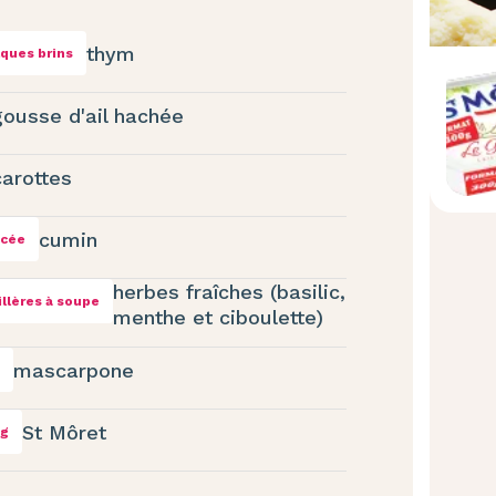
thym
ques brins
gousse d'ail hachée
carottes
cumin
ncée
herbes fraîches (basilic,
illères à soupe
menthe et ciboulette)
mascarpone
St Môret
 g