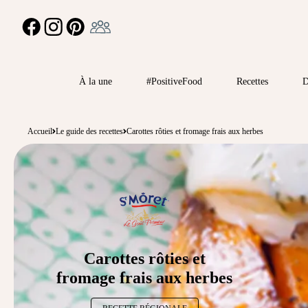
Ambassadeur
FACEBOOK
INSTAGRAM
PINTEREST
À la une
#PositiveFood
Recettes
D
Accueil
Le guide des recettes
Carottes rôties et fromage frais aux herbes
Carottes rôties et
fromage frais aux herbes