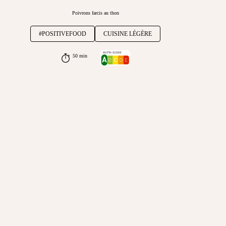
Poivrons farcis au thon
#POSITIVEFOOD
CUISINE LÉGÈRE
50 min