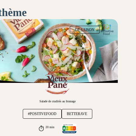
 thème
DE SAISON
Salade de crudités au fromage
#POSITIVEFOOD
BETTERAVE
20 min