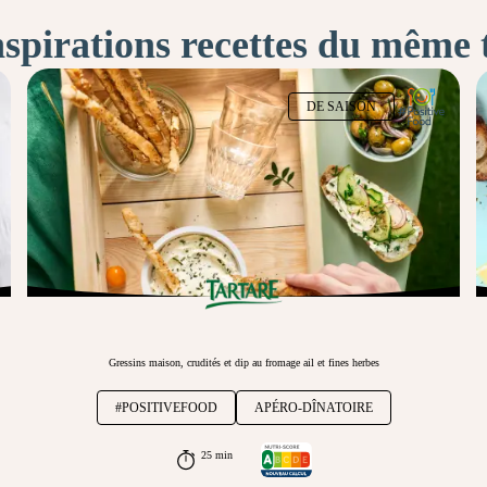
nspirations recettes du même
DE SAISON
Gressins maison, crudités et dip au fromage ail et fines herbes
#POSITIVEFOOD
APÉRO-DÎNATOIRE
25 min