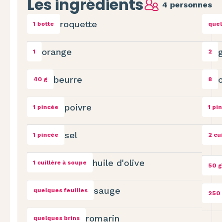
Les ingrédients
4 personnes
roquette
1 botte
quel
orange
1
2
beurre
40 g
8
poivre
1 pincée
1 pi
sel
1 pincée
2 cu
huile d'olive
1 cuillère à soupe
50 g
sauge
quelques feuilles
250
romarin
quelques brins