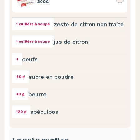
300G
zeste de citron non traité
1 cuillère à soupe
jus de citron
1 cuillère à soupe
oeufs
3
sucre en poudre
60 g
beurre
30 g
spéculoos
120 g