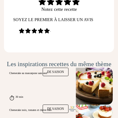
Notez cette recette
SOYEZ LE PREMIER À LAISSER UN AVIS
-
Les inspirations recettes du même thème
DE SAISON
Cheesecake au mascarpone sans œuf
30 min
DE SAISON
Cheesecake noix, tomates et chèvre frais