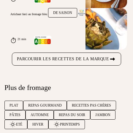
DE SAISON
Artichaut farci au fromage bleu
21 min
PARCOURIR LES RECETTES DE LA MARQUE
Plus de fromage
PLAT
REPAS GOURMAND
RECETTES PAS CHÈRES
PÂTES
AUTOMNE
REPAS DU SOIR
JAMBON
ETÉ
HIVER
PRINTEMPS