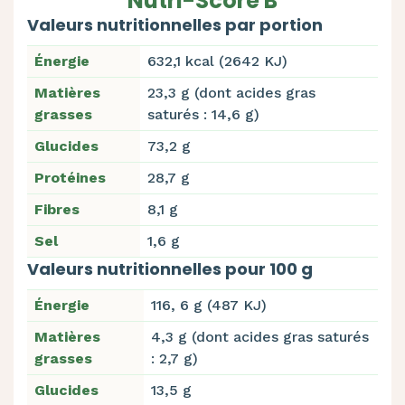
Nutri-Score B
Valeurs nutritionnelles par portion
Énergie
632,1 kcal (2642 KJ)
Matières
23,3 g (dont acides gras
grasses
saturés : 14,6 g)
Glucides
73,2 g
Protéines
28,7 g
Fibres
8,1 g
Sel
1,6 g
Valeurs nutritionnelles pour 100 g
Énergie
116, 6 g (487 KJ)
Matières
4,3 g (dont acides gras saturés
grasses
: 2,7 g)
Glucides
13,5 g