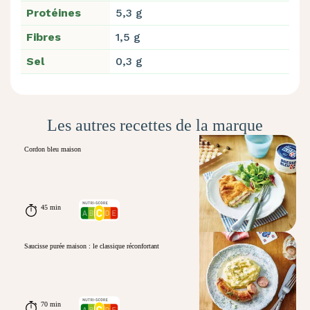
Protéines
5,3 g
Fibres
1,5 g
Sel
0,3 g
Les autres recettes de la marque
Cordon bleu maison
45 min
Saucisse purée maison : le classique réconfortant
70 min