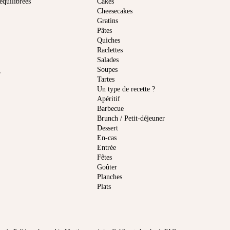
équilibrées
Cakes
Cheesecakes
Gratins
Pâtes
Quiches
Raclettes
Salades
Soupes
r
Tartes
Un type de recette ?
Apéritif
Barbecue
Brunch / Petit-déjeuner
Dessert
En-cas
Entrée
Fêtes
Goûter
Planches
Plats