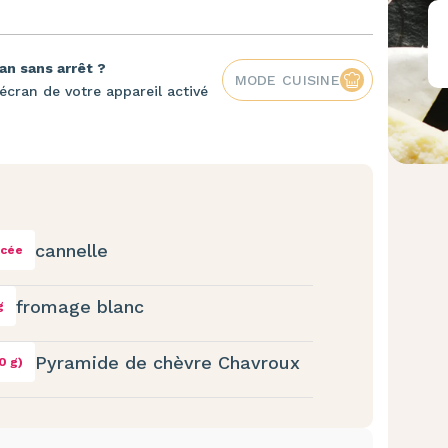
an sans arrêt ?
MODE CUISINE
écran de votre appareil activé
cannelle
ncée
fromage blanc
g
Pyramide de chèvre Chavroux
50 g)