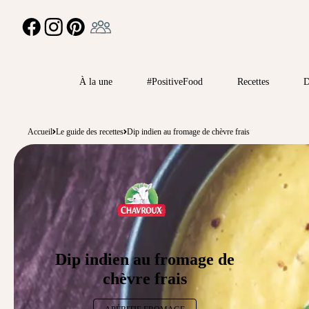
Ambassadeur
FACEBOOK
INSTAGRAM
PINTEREST
À la une
#PositiveFood
Recettes
D
Accueil
Le guide des recettes
Dip indien au fromage de chèvre frais
Dip indien au fromage de
chèvre frais