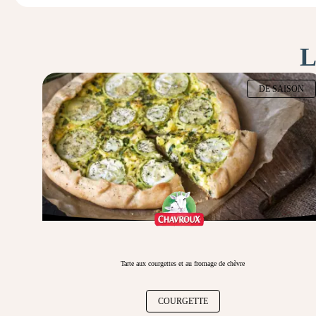
L
DE SAISON
Tarte aux courgettes et au fromage de chèvre
COURGETTE