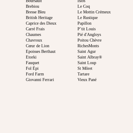
Boursault
Islos
Brebiou
Le Coq
Bresse Bleu
Le Mottin Crémeux
British Heritage
Le Rustique
Caprice des Dieux
Papillon
Carré Frais
P’tit Louis
Chaumes
Pié d'Angloys
Chavroux
Poitou Chèvre
Cœur de Lion
RichesMonts
Epoisses Berthaut
Saint Agur
Etorki
Saint Albray®
Fauquet
Saint Loup
Fol Épi
St Môret
Ford Farm
Tartare
Giovanni Ferrari
Vieux Pané