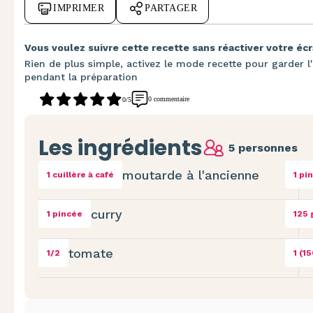
IMPRIMER
PARTAGER
Vous voulez suivre cette recette sans réactiver votre écr
Rien de plus simple, activez le mode recette pour garder l'
pendant la préparation
0 commentaire
0/5
Les ingrédients
5 personnes
moutarde à l'ancienne
1 cuillère à café
1 pi
curry
1 pincée
125 
tomate
1/2
1 (1