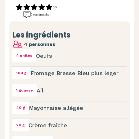
0/5
0 commentaire
Les ingrédients
4 personnes
Oeufs
4 unités
Fromage Bresse Bleu plus léger
100 g
Ail
1 gousse
Mayonnaise allégée
40 g
Crème fraîche
20 g