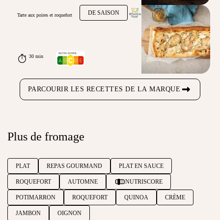
DE SAISON
Tarte aux poires et roquefort
30 min
PARCOURIR LES RECETTES DE LA MARQUE
Plus de fromage
PLAT
REPAS GOURMAND
PLAT EN SAUCE
ROQUEFORT
AUTOMNE
NUTRISCORE
POTIMARRON
ROQUEFORT
QUINOA
CRÈME
JAMBON
OIGNON