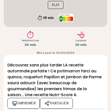
PLAT
60 min
PRÉPARATION
CUISSON
30 min
30 min
Mis à jour le 23/01/2026
Découvrez sans plus tarder LA recette
automnale parfaite ! Ce potimarron farci au
quinoa,
roquefort Papillon
et jambon de Parme
saura adoucir (avec beaucoup de
gourmandise) les premiers frimas de la
saison... Une recette Nutri-Score A.
IMPRIMER
PARTAGER