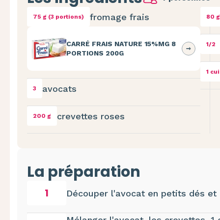
fromage frais
75 g (3 portions)
80 g
CARRÉ FRAIS NATURE 15%MG 8
1/2
PORTIONS 200G
1 cu
avocats
3
crevettes roses
200 g
La préparation
1
Découper l'avocat en petits dés et 
Mélanger l'avocat, les crevettes, 1