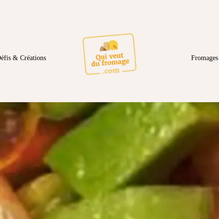
éfis & Créations
Fromages 