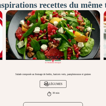
nspirations recettes du même
Salade composée au fromage de brebis, haricots verts, pamplemousse et graines
LÉGUMES
30 min