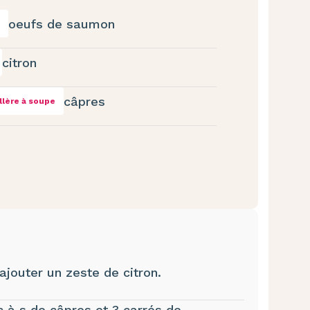
oeufs de saumon
citron
câpres
illère à soupe
ajouter un zeste de citron.
 c à s de câpres et 3 carrés de