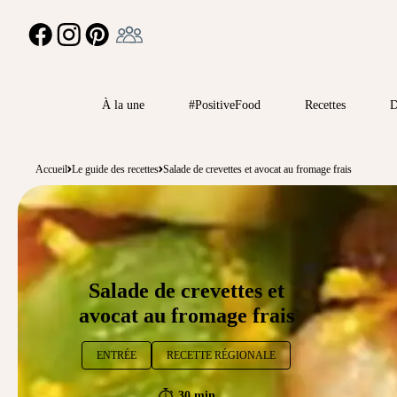
Ambassadeur
FACEBOOK
INSTAGRAM
PINTEREST
À la une
#PositiveFood
Recettes
D
Accueil
Le guide des recettes
Salade de crevettes et avocat au fromage frais
Salade de crevettes et
avocat au fromage frais
ENTRÉE
RECETTE RÉGIONALE
30 min