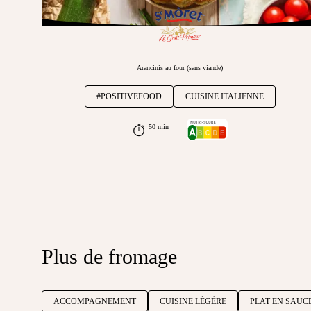
Arancinis au four (sans viande)
#POSITIVEFOOD
CUISINE ITALIENNE
50 min
Plus de fromage
ACCOMPAGNEMENT
CUISINE LÉGÈRE
PLAT EN SAUC