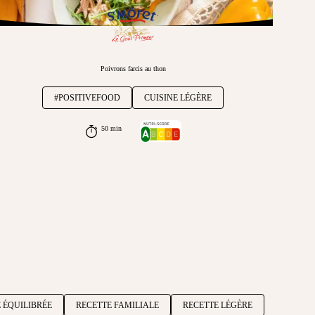
Poivrons farcis au thon
#POSITIVEFOOD
CUISINE LÉGÈRE
50 min
 ÉQUILIBRÉE
RECETTE FAMILIALE
RECETTE LÉGÈRE