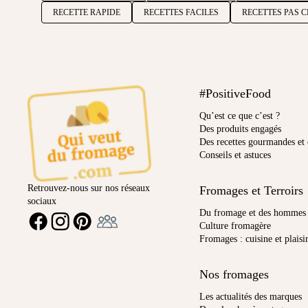
RECETTE RAPIDE
RECETTES FACILES
RECETTES PAS 
#PositiveFood
Qu’est ce que c’est ?
Des produits engagés
Des recettes gourmandes et 
Conseils et astuces
Retrouvez-nous sur nos réseaux
Fromages et Terroirs
sociaux
Ambassadeur
Du fromage et des hommes
FACEBOOK
INSTAGRAM
PINTEREST
Culture fromagère
Fromages : cuisine et plaisi
Nos fromages
Les actualités des marques