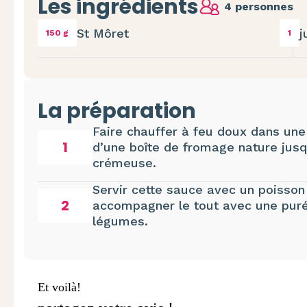
Les ingrédients
4 personnes
St Môret
j
150 g
1
La préparation
Faire chauffer à feu doux dans une
1
d’une boîte de fromage nature jusq
crémeuse.
Servir cette sauce avec un poisson b
2
accompagner le tout avec une puré
légumes.
Et voilà!