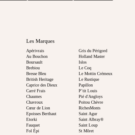
Les Marques
Apérivrais
Gris du Périgord
Au Bouchon
Holland Master
Boursault
Islos
Brebiou
Le Coq
Bresse Bleu
Le Mottin Crémeux
British Heritage
Le Rustique
Caprice des Dieux
Papillon
Carré Frais
P’tit Louis
Chaumes
Pié d'Angloys
Chavroux
Poitou Chèvre
Cœur de Lion
RichesMonts
Epoisses Berthaut
Saint Agur
Etorki
Saint Albray®
Fauquet
Saint Loup
Fol Épi
St Môret