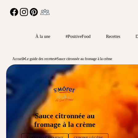
Ambassadeur
FACEBOOK
INSTAGRAM
PINTEREST
À la une
#PositiveFood
Recettes
D
Accueil
Le guide des recettes
Sauce citronnée au fromage à la crème
Sauce citronnée au
fromage à la crème