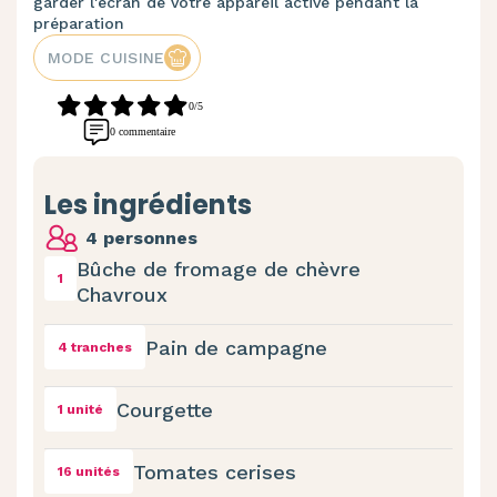
garder l'écran de votre appareil activé pendant la
préparation
MODE CUISINE
0/5
0 commentaire
Les ingrédients
4 personnes
Bûche de fromage de chèvre
1
Chavroux
Pain de campagne
4 tranches
Courgette
1 unité
Tomates cerises
16 unités