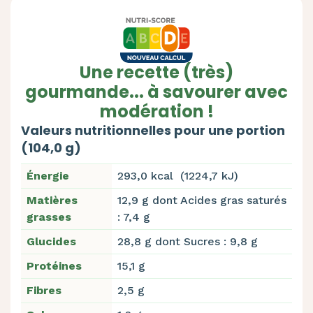
Une recette (très)
gourmande... à savourer avec
modération !
Valeurs nutritionnelles pour une portion
(104,0 g)
Énergie
293,0 kcal (1224,7 kJ)
Matières
12,9 g dont Acides gras saturés
grasses
: 7,4 g
Glucides
28,8 g dont Sucres : 9,8 g
Protéines
15,1 g
Fibres
2,5 g