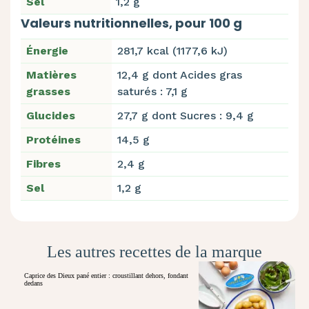
Sel
1,2 g
Valeurs nutritionnelles, pour 100 g
Énergie
281,7 kcal (1177,6 kJ)
Matières
12,4 g dont Acides gras
grasses
saturés : 7,1 g
Glucides
27,7 g dont Sucres : 9,4 g
Protéines
14,5 g
Fibres
2,4 g
Sel
1,2 g
Les autres recettes de la marque
Caprice des Dieux pané entier : croustillant dehors, fondant
dedans