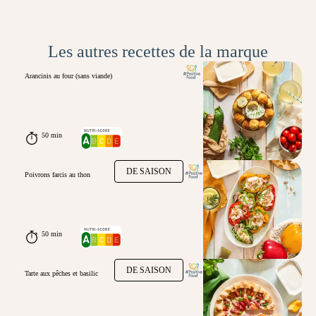
Les autres recettes de la marque
Arancinis au four (sans viande)
50 min
DE SAISON
Poivrons farcis au thon
50 min
DE SAISON
Tarte aux pêches et basilic