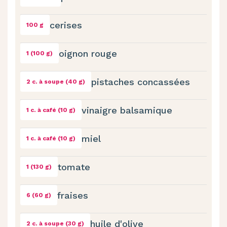
cerises
100 g
oignon rouge
1 (100 g)
pistaches concassées
2 c. à soupe (40 g)
vinaigre balsamique
1 c. à café (10 g)
miel
1 c. à café (10 g)
tomate
1 (130 g)
fraises
6 (60 g)
huile d'olive
2 c. à soupe (30 g)