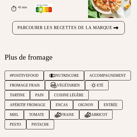
45 min
PARCOURIR LES RECETTES DE LA MARQUE
Plus de fromage
#POSITIVEFOOD
NUTRISCORE
ACCOMPAGNEMENT
FROMAGE FRAIS
VÉGÉTARIEN
ETÉ
TARTINE
PAIN
CUISINE LÉGÈRE
APÉRITIF FROMAGE
ENCAS
OIGNON
ENTRÉE
MIEL
TOMATE
FRAISE
ABRICOT
PESTO
PISTACHE