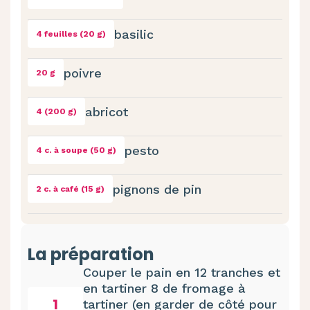
basilic
4 feuilles (20 g)
poivre
20 g
abricot
4 (200 g)
pesto
4 c. à soupe (50 g)
pignons de pin
2 c. à café (15 g)
La préparation
Couper le pain en 12 tranches et
en tartiner 8 de fromage à
1
tartiner (en garder de côté pour