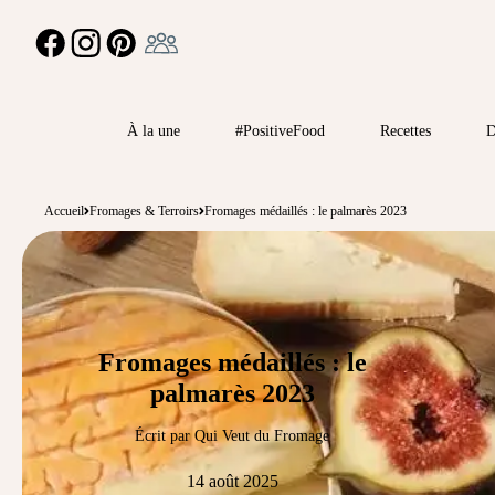
Ambassadeur
FACEBOOK
INSTAGRAM
PINTEREST
À la une
#PositiveFood
Recettes
D
Accueil
Fromages & Terroirs
Fromages médaillés : le palmarès 2023
Fromages médaillés : le
palmarès 2023
Écrit par Qui Veut du Fromage
14 août 2025