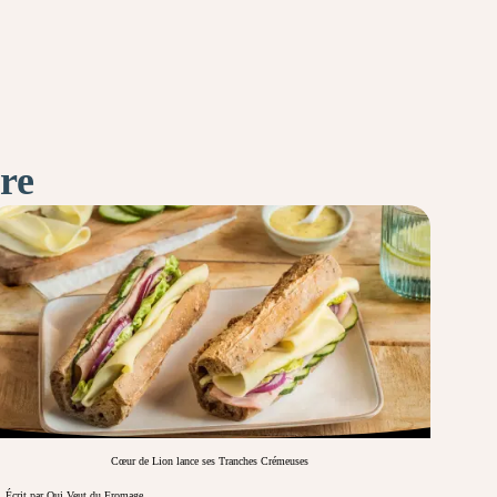
ire
Cœur de Lion lance ses Tranches Crémeuses
Écrit par Qui Veut du Fromage