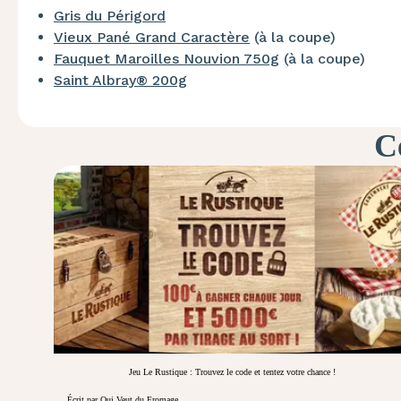
Gris du Périgord
Vieux Pané Grand Caractère
(à la coupe)
Fauquet Maroilles Nouvion 750g
(à la coupe)
Saint Albray® 200g
Ce
Jeu Le Rustique : Trouvez le code et tentez votre chance !
Écrit par Qui Veut du Fromage