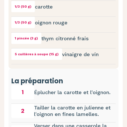
carotte
1/3 (50 g)
oignon rouge
1/3 (50 g)
thym citronné frais
1 pincée (3 g)
vinaigre de vin
5 cuillères à soupe (15 g)
La préparation
1
Éplucher la carotte et l'oignon.
Tailler la carotte en julienne et
2
l'oignon en fines lamelles.
Verser dans une casserole la