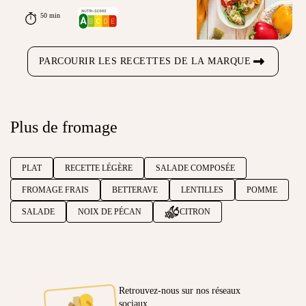
50 min
PARCOURIR LES RECETTES DE LA MARQUE
Plus de fromage
PLAT
RECETTE LÉGÈRE
SALADE COMPOSÉE
FROMAGE FRAIS
BETTERAVE
LENTILLES
POMME
SALADE
NOIX DE PÉCAN
CITRON
Retrouvez-nous sur nos réseaux
sociaux