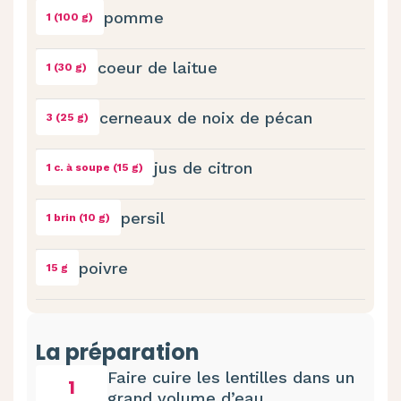
pomme
1 (100 g)
coeur de laitue
1 (30 g)
cerneaux de noix de pécan
3 (25 g)
jus de citron
1 c. à soupe (15 g)
persil
1 brin (10 g)
poivre
15 g
La préparation
Faire cuire les lentilles dans un
1
grand volume d’eau.