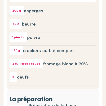
asperges
200 g
beurre
70 g
poivre
1 pincée
crackers au blé complet
180 g
fromage blanc à 20%
2 cuillères à soupe
oeufs
2
La préparation
Préparation de la base