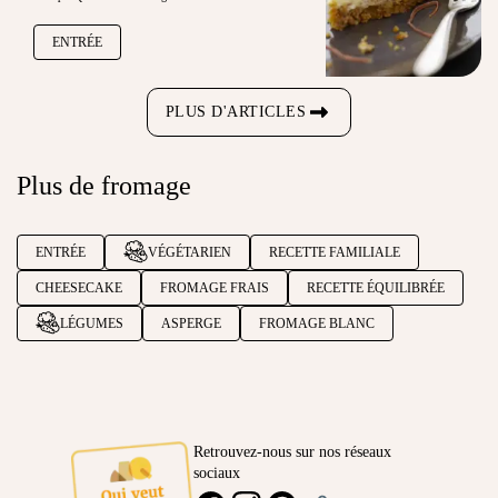
ENTRÉE
PLUS D'ARTICLES
Plus de fromage
ENTRÉE
VÉGÉTARIEN
RECETTE FAMILIALE
CHEESECAKE
FROMAGE FRAIS
RECETTE ÉQUILIBRÉE
LÉGUMES
ASPERGE
FROMAGE BLANC
Retrouvez-nous sur nos réseaux
sociaux
Ambassadeur
FACEBOOK
INSTAGRAM
PINTEREST