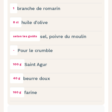
branche de romarin
1
huile d'olive
8 cl
sel, poivre du moulin
selon les goûts
Pour le crumble
-
Saint Agur
100 g
beurre doux
40 g
farine
160 g