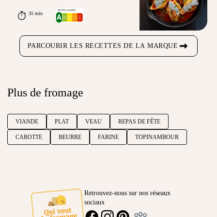
35 min
PARCOURIR LES RECETTES DE LA MARQUE
Plus de fromage
VIANDE
PLAT
VEAU
REPAS DE FÊTE
CAROTTE
BEURRE
FARINE
TOPINAMBOUR
Retrouvez-nous sur nos réseaux
sociaux
Ambassadeur
FACEBOOK
INSTAGRAM
PINTEREST