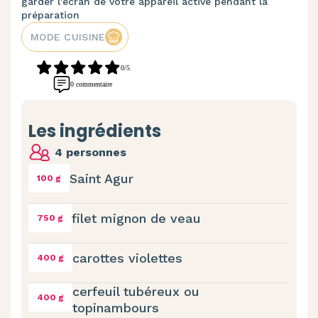
garder l'écran de votre appareil activé pendant la
préparation
MODE CUISINE
0/5
0 commentaire
Les ingrédients
4 personnes
Saint Agur
100 g
filet mignon de veau
750 g
carottes violettes
400 g
cerfeuil tubéreux ou
400 g
topinambours