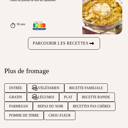
Gratin de pomme de terre au camembert
90 min
PARCOURIR LES RECETTES
Plus de fromage
ENTRÉE
VÉGÉTARIEN
RECETTE FAMILIALE
GRATIN
LÉGUMES
PLAT
RECETTE RAPIDE
PARMESAN
REPAS DU SOIR
RECETTES PAS CHÈRES
POMME DE TERRE
CHOU-FLEUR