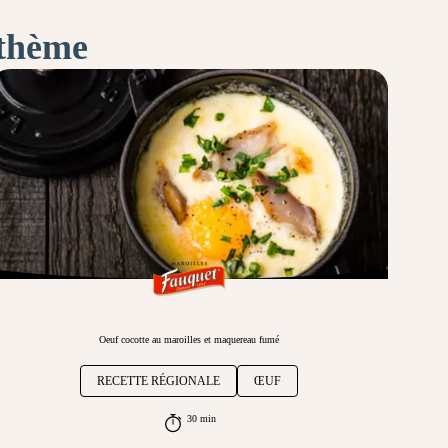
 thème
Oeuf cocotte au maroilles et maquereau fumé
RECETTE RÉGIONALE
ŒUF
30 min