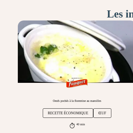
Les i
Oeufs pochés à la florentine au maroilles
RECETTE ÉCONOMIQUE
ŒUF
40 min