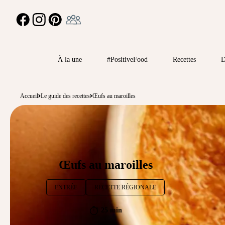
Ambassadeur
FACEBOOK
INSTAGRAM
PINTEREST
À la une
#PositiveFood
Recettes
D
Accueil
Le guide des recettes
Œufs au maroilles
Œufs au maroilles
ENTRÉE
RECETTE RÉGIONALE
25 min