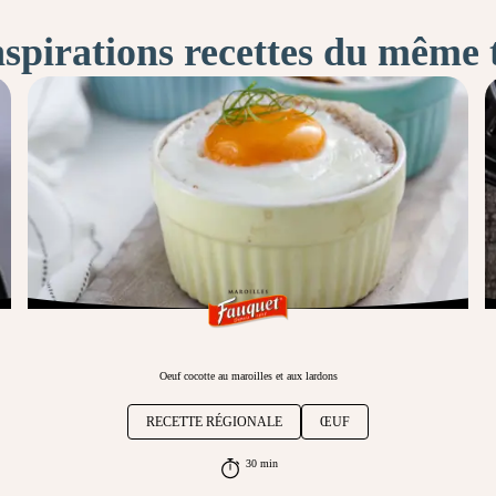
nspirations recettes du même
Oeuf cocotte au maroilles et aux lardons
RECETTE RÉGIONALE
ŒUF
30 min