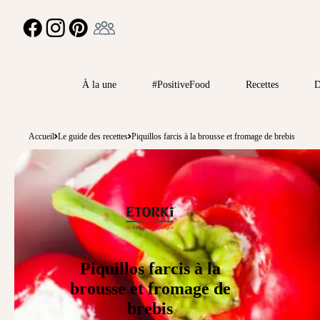
Ambassadeur
FACEBOOK
INSTAGRAM
PINTEREST
À la une
#PositiveFood
Recettes
D
Accueil
Le guide des recettes
Piquillos farcis à la brousse et fromage de brebis
Piquillos farcis à la
brousse et fromage de
brebis