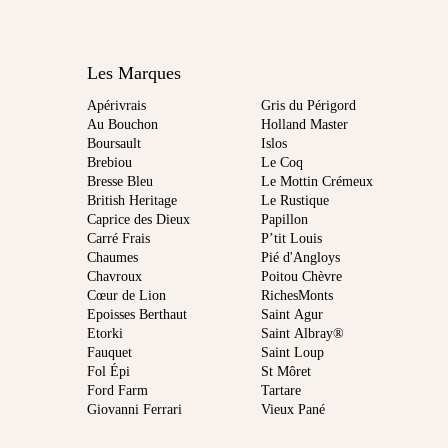
Les Marques
Apérivrais
Gris du Périgord
Au Bouchon
Holland Master
Boursault
Islos
Brebiou
Le Coq
Bresse Bleu
Le Mottin Crémeux
British Heritage
Le Rustique
Caprice des Dieux
Papillon
Carré Frais
P’tit Louis
Chaumes
Pié d'Angloys
Chavroux
Poitou Chèvre
Cœur de Lion
RichesMonts
Epoisses Berthaut
Saint Agur
Etorki
Saint Albray®
Fauquet
Saint Loup
Fol Épi
St Môret
Ford Farm
Tartare
Giovanni Ferrari
Vieux Pané