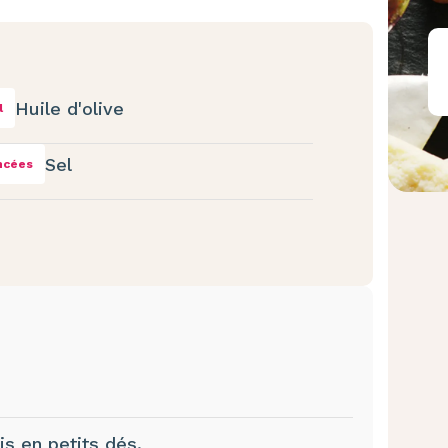
Huile d'olive
l
Sel
ncées
is en petits dés.