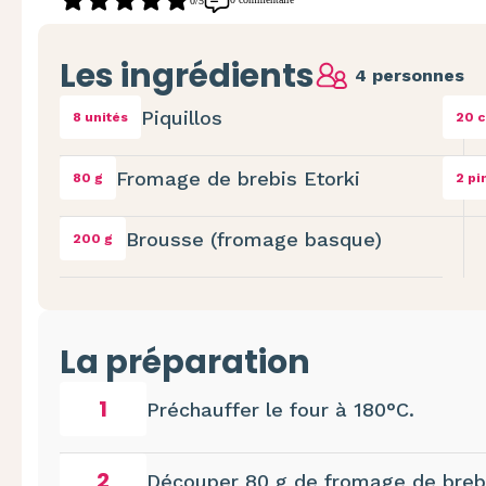
0/5
Les ingrédients
4 personnes
Piquillos
8 unités
20 c
Fromage de brebis Etorki
80 g
2 pi
Brousse (fromage basque)
200 g
La préparation
1
Préchauffer le four à 180°C.
2
Découper 80 g de fromage de breb