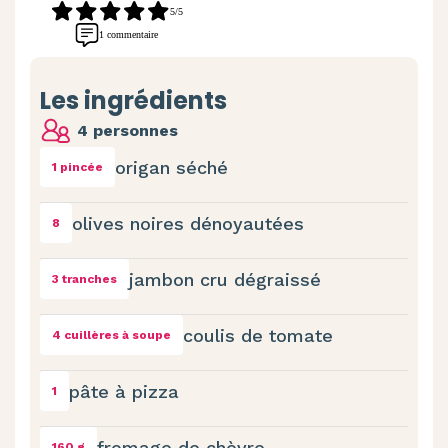
5/5
1 commentaire
Les ingrédients
4 personnes
origan séché
1 pincée
olives noires dénoyautées
8
jambon cru dégraissé
3 tranches
coulis de tomate
4 cuillères à soupe
pâte à pizza
1
fromage de chèvre
160 g