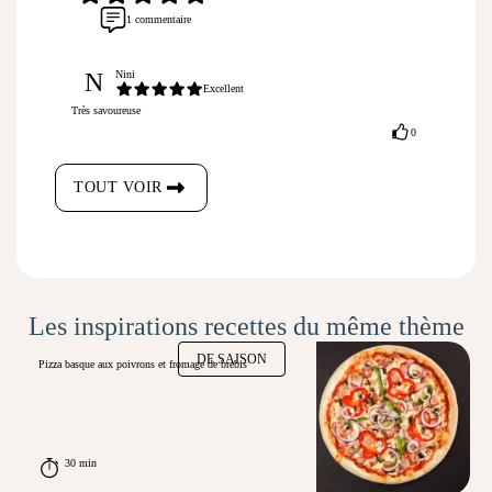
1 commentaire
N
Nini
Excellent
Très savoureuse
0
TOUT VOIR
Les inspirations recettes du même thème
DE SAISON
Pizza basque aux poivrons et fromage de brebis
30 min