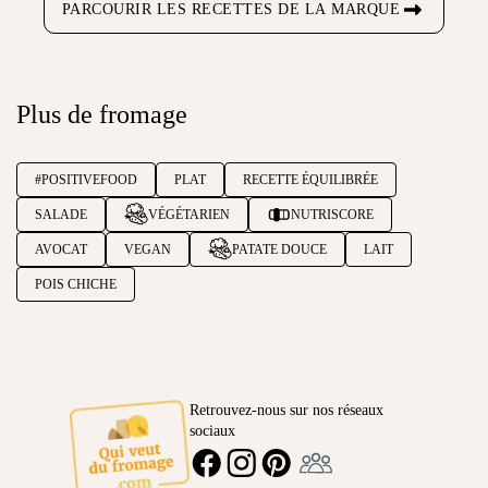
PARCOURIR LES RECETTES DE LA MARQUE
Plus de fromage
#POSITIVEFOOD
PLAT
RECETTE ÉQUILIBRÉE
SALADE
VÉGÉTARIEN
NUTRISCORE
AVOCAT
VEGAN
PATATE DOUCE
LAIT
POIS CHICHE
Retrouvez-nous sur nos réseaux
sociaux
Ambassadeur
FACEBOOK
INSTAGRAM
PINTEREST