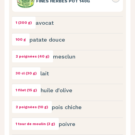
FINES HERBES POT 140G
avocat
1 (300 g)
patate douce
100 g
mesclun
2 poignées (40 g)
lait
30 cl (30 g)
huile d'olive
1 filet (15 g)
pois chiche
2 poignées (10 g)
poivre
1 tour de moulin (3 g)