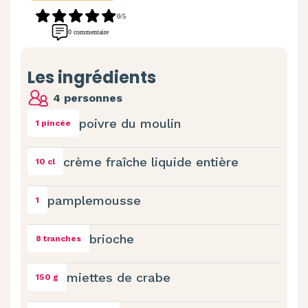
0/5
0 commentaire
Les ingrédients
4 personnes
poivre du moulin
1 pincée
crème fraîche liquide entière
10 cl
pamplemousse
1
brioche
8 tranches
miettes de crabe
150 g