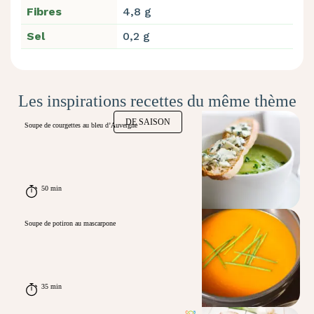
Fibres
4,8 g
Sel
0,2 g
Les inspirations recettes du même thème
DE SAISON
Soupe de courgettes au bleu d’Auvergne
50 min
Soupe de potiron au mascarpone
35 min