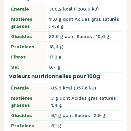
Énergie
308,2 kcal (1288,5 kJ)
Matières
11,0 g dont Acides gras saturés
grasses
: 4,9 g
Glucides
32,6 g dont Sucres : 10,6 g
Protéines
18,4 g
Fibres
17,2 g
Sel
0,7 g
Valeurs nutritionnelles pour 100g
Énergie
85,5 kcal (357,6 kJ)
Matières
3 g dont Acides gras saturés :
grasses
1,4 g
Glucides
9,1 g dont Sucres : 2,9 g
Protéines
5,1 g