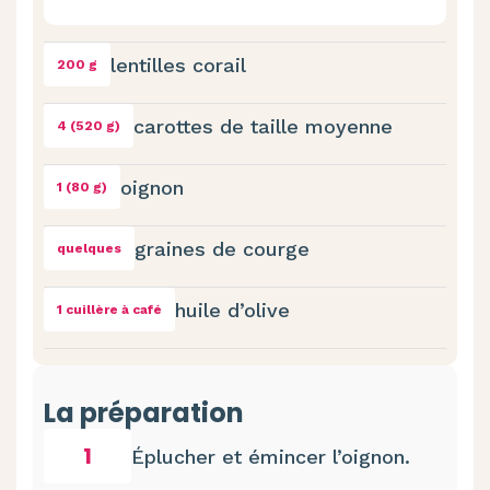
lentilles corail
200 g
carottes de taille moyenne
4 (520 g)
oignon
1 (80 g)
graines de courge
quelques
huile d’olive
1 cuillère à café
La préparation
1
Éplucher et émincer l’oignon.