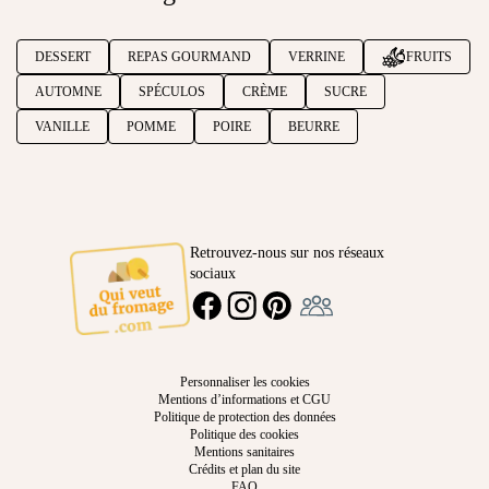
DESSERT
REPAS GOURMAND
VERRINE
FRUITS
AUTOMNE
SPÉCULOS
CRÈME
SUCRE
VANILLE
POMME
POIRE
BEURRE
Retrouvez-nous sur nos réseaux
sociaux
Ambassadeur
FACEBOOK
INSTAGRAM
PINTEREST
Personnaliser les cookies
Mentions d’informations et CGU
Politique de protection des données
Politique des cookies
Mentions sanitaires
Crédits et plan du site
FAQ