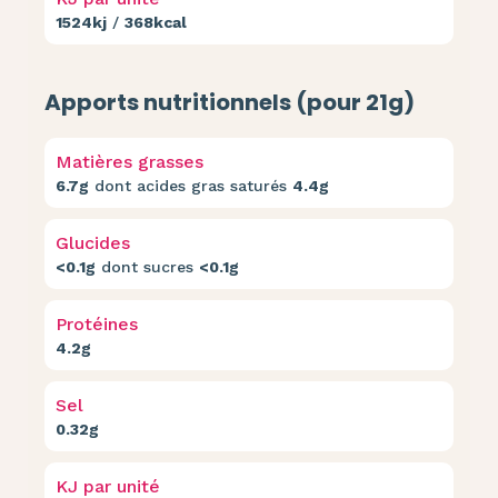
1524kj
/
368kcal
Apports nutritionnels (pour 21g)
Matières grasses
6.7g
dont acides gras saturés
4.4g
Glucides
<0.1g
dont sucres
<0.1g
Protéines
4.2g
Sel
0.32g
KJ par unité