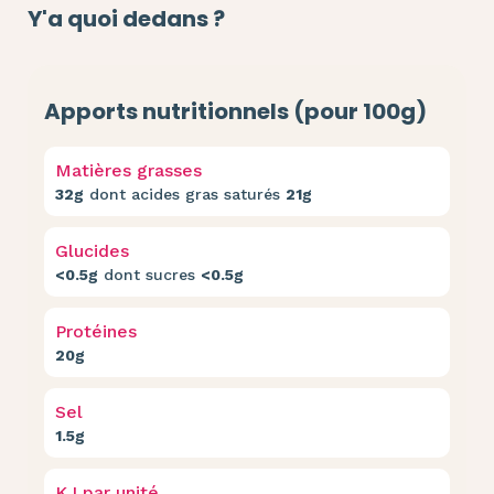
Y'a quoi dedans ?
Apports nutritionnels (pour 100g)
Matières grasses
32g
dont acides gras saturés
21g
Glucides
<0.5g
dont sucres
<0.5g
Protéines
20g
Sel
1.5g
KJ par unité