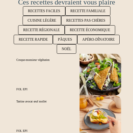
Ces recettes devraient vous plaire
RECETTES FACILES
RECETTE FAMILIALE
CUISINE LÉGÈRE
RECETTES PAS CHÈRES
RECETTE RÉGIONALE
RECETTE ÉCONOMIQUE
RECETTE RAPIDE
PÂQUES
APÉRO-DÎNATOIRE
NOËL
Croque-monsieur végétarien
FOL EPI
Tartine avocat œuf mollet
FOL EPI