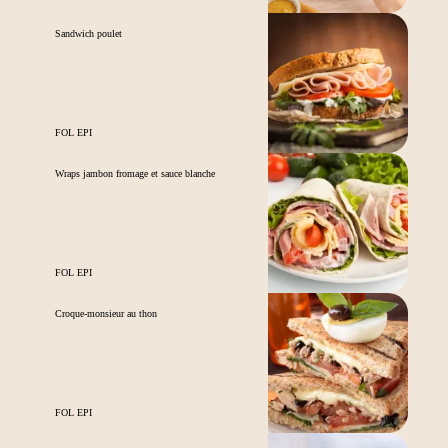
Sandwich poulet
FOL EPI
Wraps jambon fromage et sauce blanche
FOL EPI
Croque-monsieur au thon
FOL EPI