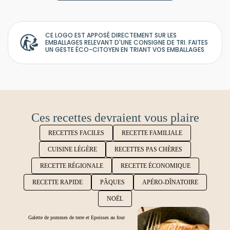
CE LOGO EST APPOSÉ DIRECTEMENT SUR LES
EMBALLAGES RELEVANT D'UNE CONSIGNE DE TRI. FAITES
UN GESTE ÉCO-CITOYEN EN TRIANT VOS EMBALLAGES
Ces recettes devraient vous plaire
RECETTES FACILES
RECETTE FAMILIALE
CUISINE LÉGÈRE
RECETTES PAS CHÈRES
RECETTE RÉGIONALE
RECETTE ÉCONOMIQUE
RECETTE RAPIDE
PÂQUES
APÉRO-DÎNATOIRE
NOËL
Galette de pommes de terre et Epoisses au four