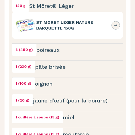
St Môret® Léger
120 g
ST MORET LEGER NATURE
BARQUETTE 150G
poireaux
3 (450 g)
pâte brisée
1 (230 g)
oignon
1 (100 g)
jaune d’œuf (pour la dorure)
1 (20 g)
miel
1 cuillère à soupe (15 g)
moutarde
1 cuillère à soupe (15 g)