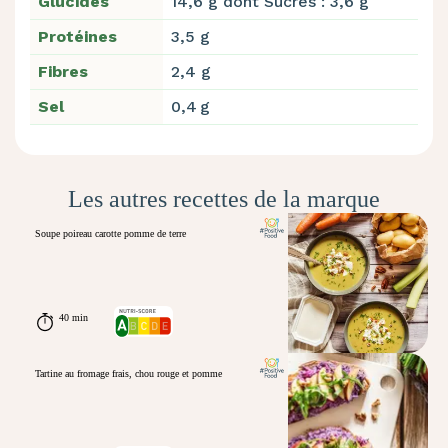
Glucides
14,6 g dont Sucres : 3,6 g
Protéines
3,5 g
Fibres
2,4 g
Sel
0,4 g
Les autres recettes de la marque
Soupe poireau carotte pomme de terre
40 min
Tartine au fromage frais, chou rouge et pomme