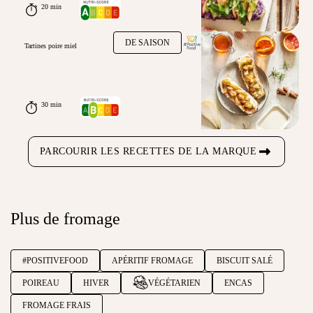
20 min
DE SAISON
Tartines poire miel
30 min
PARCOURIR LES RECETTES DE LA MARQUE
Plus de fromage
#POSITIVEFOOD
APÉRITIF FROMAGE
BISCUIT SALÉ
POIREAU
HIVER
VÉGÉTARIEN
ENCAS
FROMAGE FRAIS