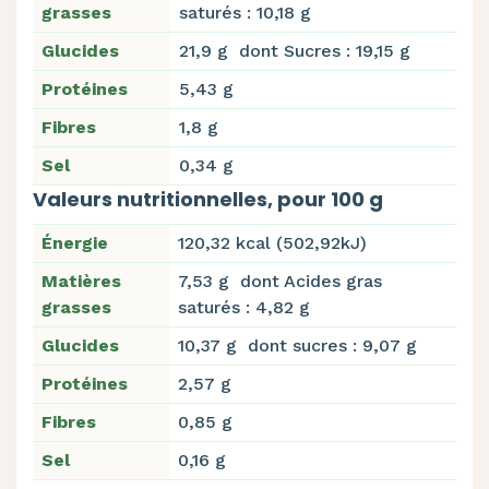
grasses
saturés : 10,18 g
Glucides
21,9 g dont Sucres : 19,15 g
Protéines
5,43 g
Fibres
1,8 g
Sel
0,34 g
Valeurs nutritionnelles, pour 100 g
Énergie
120,32 kcal (502,92kJ)
Matières
7,53 g dont Acides gras
grasses
saturés : 4,82 g
Glucides
10,37 g dont sucres : 9,07 g
Protéines
2,57 g
Fibres
0,85 g
Sel
0,16 g