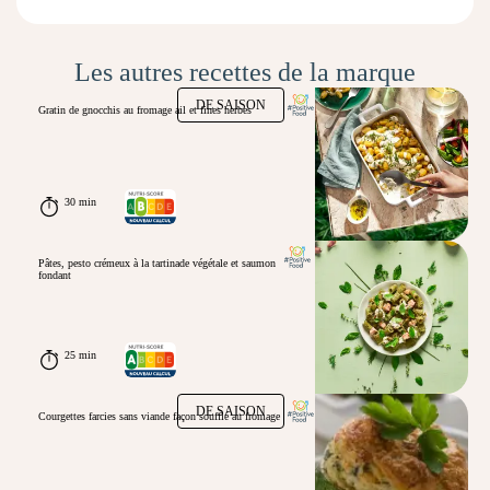
Les autres recettes de la marque
DE SAISON
Gratin de gnocchis au fromage ail et fines herbes
30 min
Pâtes, pesto crémeux à la tartinade végétale et saumon
fondant
25 min
DE SAISON
Courgettes farcies sans viande façon soufflé au fromage