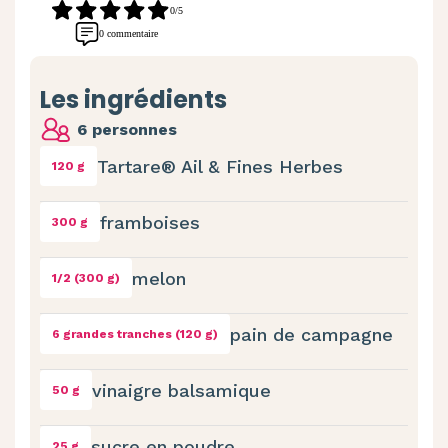
0/5
0 commentaire
Les ingrédients
6 personnes
Tartare® Ail & Fines Herbes
120 g
framboises
300 g
melon
1/2 (300 g)
pain de campagne
6 grandes tranches (120 g)
vinaigre balsamique
50 g
sucre en poudre
25 g